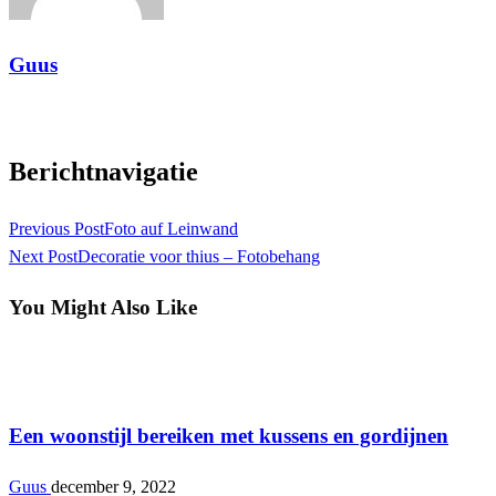
Guus
View all posts
Berichtnavigatie
Previous Post
Foto auf Leinwand
Next Post
Decoratie voor thius – Fotobehang
You Might Also Like
Interieur
Een woonstijl bereiken met kussens en gordijnen
Guus
december 9, 2022