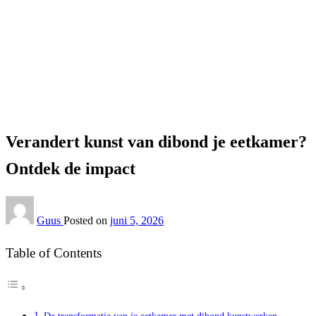
Homepage
Interieur
Verandert kunst van dibond je eetkamer? Ontdek de
impact
Interieur
Verandert kunst van dibond je eetkamer?
Ontdek de impact
Guus
Posted on
juni 5, 2026
Table of Contents
De transformatie van je eetkamer met dibond kunstwerken