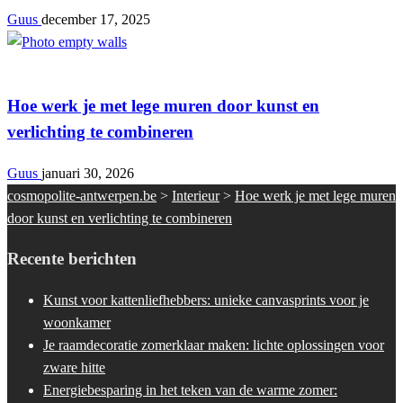
Guus
december 17, 2025
Interieur
Hoe werk je met lege muren door kunst en
verlichting te combineren
Guus
januari 30, 2026
cosmopolite-antwerpen.be
>
Interieur
>
Hoe werk je met lege muren
door kunst en verlichting te combineren
Recente berichten
Kunst voor kattenliefhebbers: unieke canvasprints voor je
woonkamer
Je raamdecoratie zomerklaar maken: lichte oplossingen voor
zware hitte
Energiebesparing in het teken van de warme zomer: