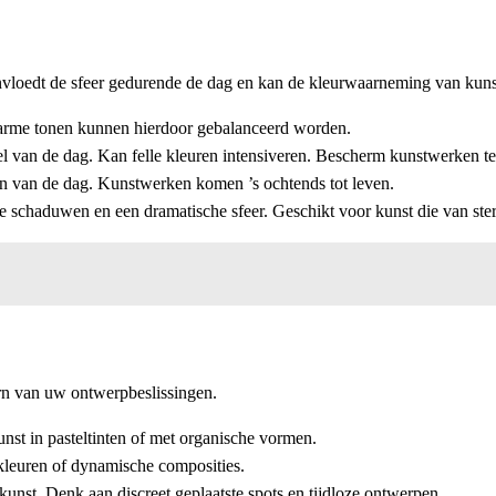
beïnvloedt de sfeer gedurende de dag en kan de kleurwaarneming van ku
arme tonen kunnen hierdoor gebalanceerd worden.
l van de dag. Kan felle kleuren intensiveren. Bescherm kunstwerken t
en van de dag. Kunstwerken komen ’s ochtends tot leven.
 schaduwen en een dramatische sfeer. Geschikt voor kunst die van sterk
ern van uw ontwerpbeslissingen.
st in pasteltinten of met organische vormen.
 kleuren of dynamische composities.
kunst. Denk aan discreet geplaatste spots en tijdloze ontwerpen.