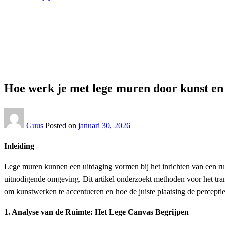
Homepage
Interieur
Hoe werk je met lege muren door kunst en verlichting te 
Interieur
Hoe werk je met lege muren door kunst en 
Guus
Posted on
januari 30, 2026
Inleiding
Lege muren kunnen een uitdaging vormen bij het inrichten van een rui
uitnodigende omgeving. Dit artikel onderzoekt methoden voor het trans
om kunstwerken te accentueren en hoe de juiste plaatsing de perceptie
1. Analyse van de Ruimte: Het Lege Canvas Begrijpen