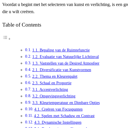
Voordat u begint met het selecteren van kunst en verlichting, is een g
die u wilt creëren.
Table of Contents
1.1. Bepaling van de Ruimtefunctie
1.2. Evaluatie van Natuurlijke Lichtinval
1.3. Vaststellen van de Desired Atmosfeer
2.1. Diversificatie van Kunstvormen
2.2. Thema en Kleurenpalet
2.3. Schaal en Proportie
3.1. Accentverlichting
3.2. Omgevingsverlichting
3.3. Kleurtemperatuur en Dimbare Opties
4.1. Creëren van Focuspunten
4.2. Spelen met Schaduw en Contrast
4.3. Dynamische Instellingen