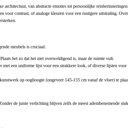
e architectuur, van abstracte emoties tot persoonlijke reisherinneringen
en voor contrast, of analoge kleuren voor een rustigere uitstraling. O
rsterken.
ende meubels is cruciaal.
laats het zo dat het niet overweldigend is, maar de ruimte vult.
et een uniforme lijst voor een strakkere look, of diverse lijsten voor
nstwerk op ooghoogte (ongeveer 145-155 cm vanaf de vloer) te plaatsen.
t. Zonder de juiste verlichting blijven zelfs de meest adembenemende s