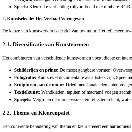
Speels:
Kleurrijke verlichting (bijvoorbeeld met dimbare RGB-st
2. Kunstselectie: Het Verhaal Vormgeven
De keuze van kunstwerken is de ziel van uw muur. Het reflecteert uw pe
2.1. Diversificatie van Kunstvormen
Het combineren van verschillende kunstvormen voegt diepte en intere
Schilderijen en prints:
De meest gangbare vormen. Overweeg vers
Fotografie:
Kan zowel documentaire als artistiek zijn. Speel me
Sculpturen aan de muur:
Driedimensionale elementen voegen t
Textielkunst:
Wandkleden, tapijten of macramé voegen zachthei
Spiegels:
Vergroten de ruimte visueel en reflecteren licht, wat 
2.2. Thema en Kleurenpalet
Een coherente benadering van thema en kleur creëert een harmonieus