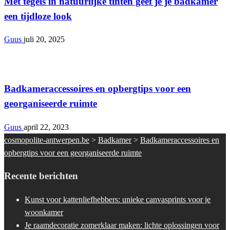
Met tegels in natuurlijke tinten geef je je badkamer
een tijdloze look
Guus
juli 20, 2025
Badkamer
Badkameraccessoires en opbergtips voor een
georganiseerde ruimte
Guus
april 22, 2023
cosmopolite-antwerpen.be
>
Badkamer
>
Badkameraccessoires en
opbergtips voor een georganiseerde ruimte
Recente berichten
Kunst voor kattenliefhebbers: unieke canvasprints voor je
woonkamer
Je raamdecoratie zomerklaar maken: lichte oplossingen voor